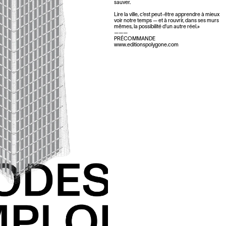
sauver.
Lire la ville, c’est peut-être apprendre à mieux
voir notre temps — et à rouvrir, dans ses murs
mêmes, la possibilité d’un autre réel.»
———
PRÉCOMMANDE
www.editionspolygone.com