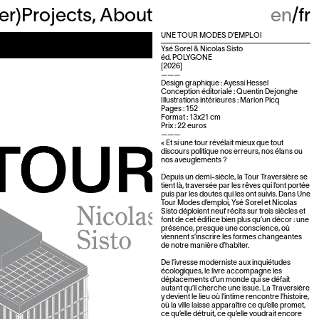
ter
)
Projects
About
en
fr
UNE TOUR MODES D’EMPLOI
Ysé Sorel & Nicolas Sisto
éd. POLYGONE
[2026]
———
Design graphique : Ayessi Hessel
Conception éditoriale : Quentin Dejonghe
Illustrations intérieures : Marion Picq
Pages : 152
Format : 13x21 cm
Prix : 22 euros
———
« Et si une tour révélait mieux que tout
discours politique nos erreurs, nos élans ou
nos aveuglements ?
Depuis un demi-siècle, la Tour Traversière se
tient là, traversée par les rêves qui l’ont portée
puis par les doutes qui les ont suivis. Dans Une
Tour Modes d’emploi, Ysé Sorel et Nicolas
Sisto déploient neuf récits sur trois siècles et
font de cet édifice bien plus qu’un décor : une
présence, presque une conscience, où
viennent s’inscrire les formes changeantes
de notre manière d’habiter.
De l’ivresse moderniste aux inquiétudes
écologiques, le livre accompagne les
déplacements d’un monde qui se défait
autant qu’il cherche une issue. La Traversière
y devient le lieu où l’intime rencontre l’histoire,
où la ville laisse apparaître ce qu’elle promet,
ce qu’elle détruit, ce qu’elle voudrait encore