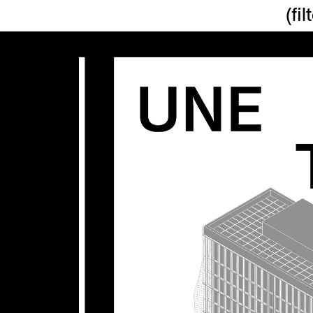
(
fil