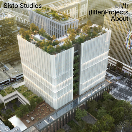
Sisto Studios
en
fr
(
filter
)
Projects
About